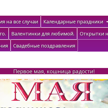
я на все случаи
Календарные праздники
го.
Валентинки для любимой.
Открытки н
ния
Свадебные поздравления
Первое мая, кошница радости!