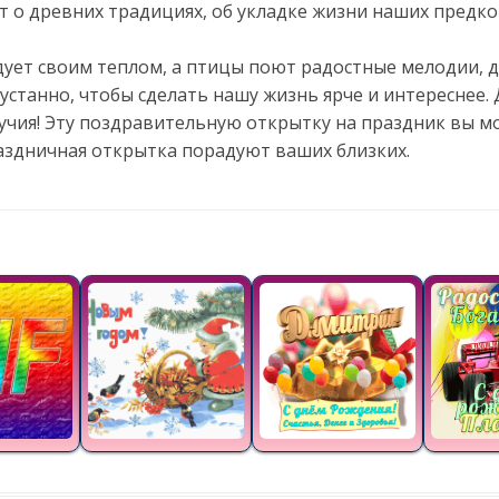
т о древних традициях, об укладке жизни наших предк
адует своим теплом, а птицы поют радостные мелодии,
еустанно, чтобы сделать нашу жизнь ярче и интереснее
лучия! Эту поздравительную открытку на праздник вы м
аздничная открытка порадуют ваших близких.