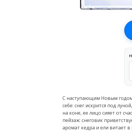
H
С наступающим Новым годом!
себе: снег искрится под луно
на коне, ее лицо сияет от сч
пейзаж: снеговик приветству
аромат кедра и ели витает в 