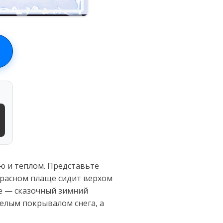
ю и теплом. Представьте
 красном плаще сидит верхом
оне — сказочный зимний
белым покрывалом снега, а