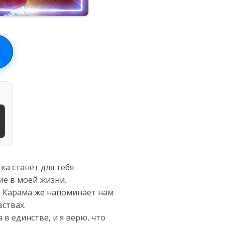
ка станет для тебя
ие в моей жизни.
. Карама же напоминает нам
вствах.
 в единстве, и я верю, что