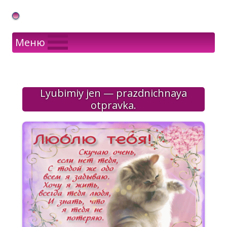
Gif Открытки в подарок
Меню
Lyubimiy jen — prazdnichnaya
otpravka.