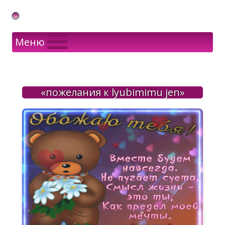
Gif Открытки в подарок
Меню
«пожелания к lyubimimu jen»