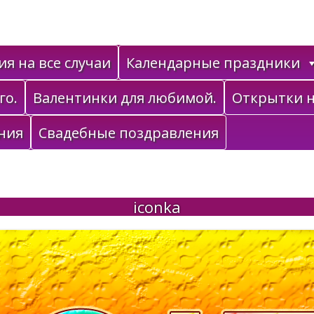
я на все случаи
Календарные праздники
го.
Валентинки для любимой.
Открытки н
ния
Свадебные поздравления
iconka