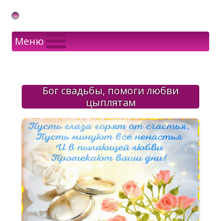
Gif Открытки в подарок
Меню
Бог свадьбы, помоги любви
цыплятам