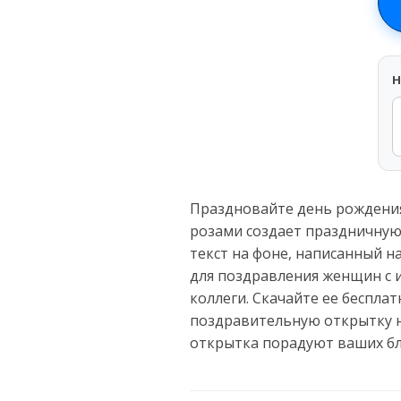
H
Праздновайте день рождения
розами создает праздничную 
текст на фоне, написанный н
для поздравления женщин с 
коллеги. Скачайте ее беспла
поздравительную открытку н
открытка порадуют ваших бл