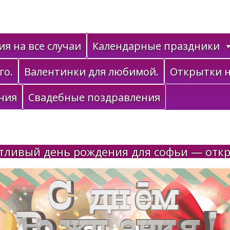
я на все случаи
Календарные праздники
го.
Валентинки для любимой.
Открытки н
ния
Свадебные поздравления
тливый день рождения для софьи — отк