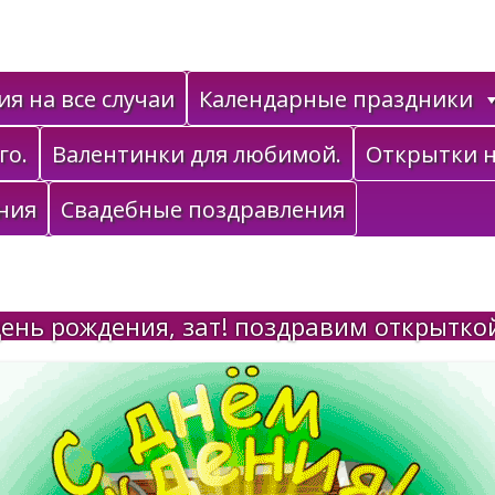
я на все случаи
Календарные праздники
го.
Валентинки для любимой.
Открытки н
ния
Свадебные поздравления
ень рождения, зат! поздравим открытко