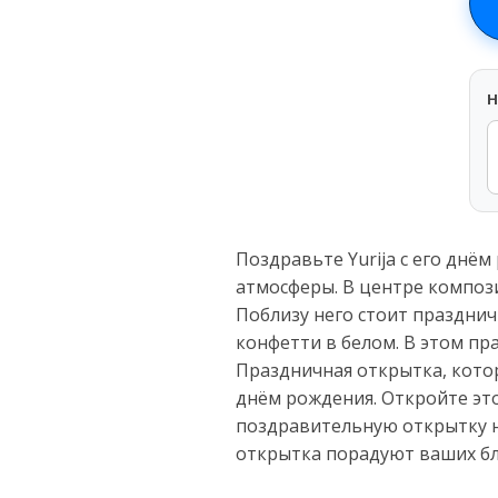
H
Поздравьте Yurija с его днё
атмосферы. В центре композ
Поблизу него стоит праздни
конфетти в белом. В этом пр
Праздничная открытка, котор
днём рождения. Откройте это
поздравительную открытку н
открытка порадуют ваших бл