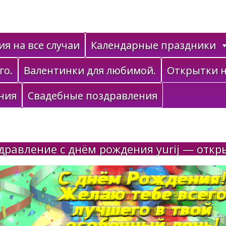
я на все случаи
Календарные праздники
го.
Валентинки для любимой.
Открытки н
ния
Свадебные поздравления
дравление с днём рождения yurij — откр