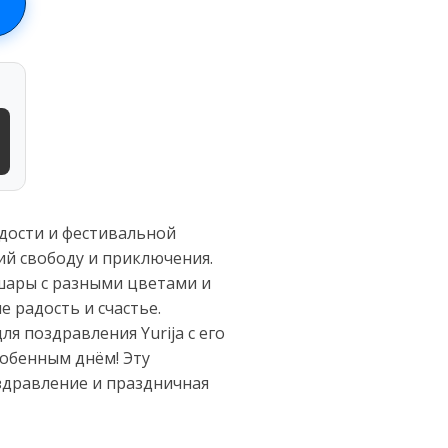
адости и фестивальной
й свободу и приключения.
шары с разными цветами и
 радость и счастье.
я поздравления Yurija с его
собенным днём! Эту
здравление и праздничная