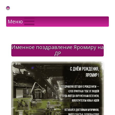
Gif Открытки в подарок
Меню
Именное поздравление Яромиру на
ДР