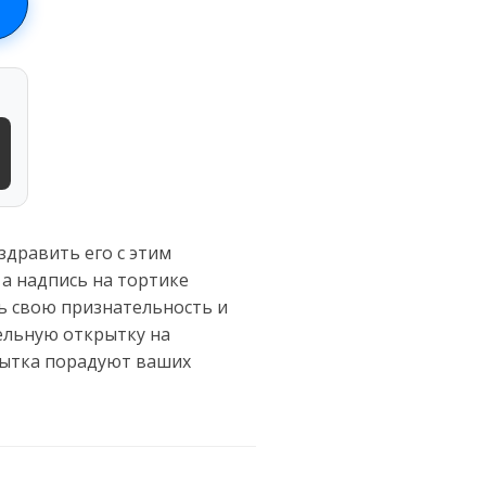
здравить его с этим
а надпись на тортике
ть свою признательность и
тельную открытку на
рытка порадуют ваших