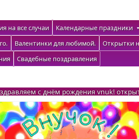
я на все случаи
Календарные праздники
го.
Валентинки для любимой.
Открытки н
ния
Свадебные поздравления
здравляем с днём рождения vnuk! откры