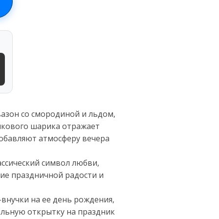
вазон со смородиной и льдом,
икового шарика отражает
 добавляют атмосферу вечера
ассический символ любви,
ние праздничной радости и
внучки на ее день рождения,
ельную открытку на праздник