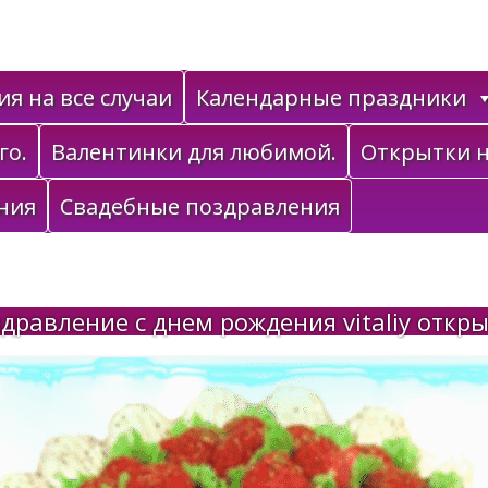
я на все случаи
Календарные праздники
го.
Валентинки для любимой.
Открытки н
ния
Свадебные поздравления
дравление с днем рождения vitaliy откр