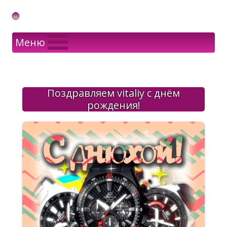
Gif Открытки в подарок
Меню
Поздравляем vitaliy с днём
рождения!