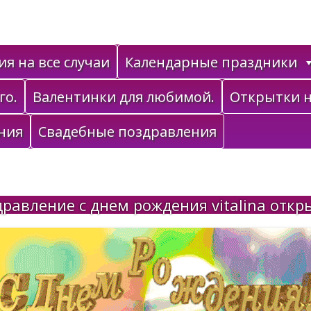
я на все случаи
Календарные праздники
го.
Валентинки для любимой.
Открытки н
ния
Свадебные поздравления
равление с днем рождения vitalina откр