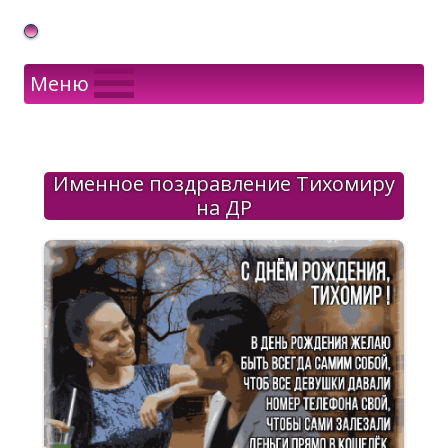
Gif Открытки в подарок
Меню
Именное поздравление Тихомиру
на ДР