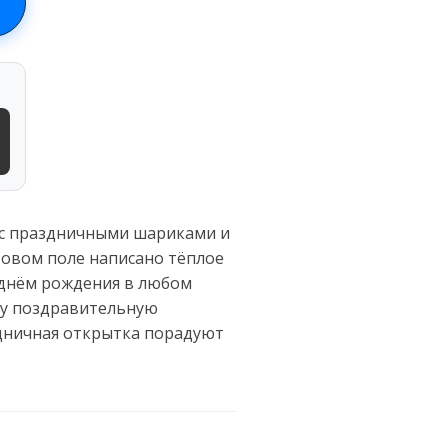
 с праздничными шариками и
товом поле написано тёплое
с днём рождения в любом
Эту поздравительную
здничная открытка порадуют