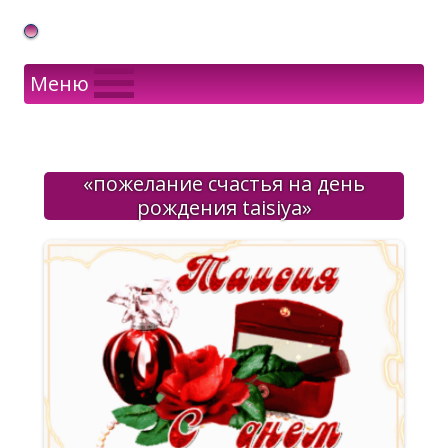
Gif Открытки в подарок
Меню
«пожелание счастья на день
рождения taisiya»