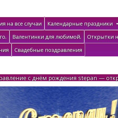
я на все случаи
Календарные праздники
го.
Валентинки для любимой.
Открытки н
ния
Свадебные поздравления
равление с днём рождения stepan — отк