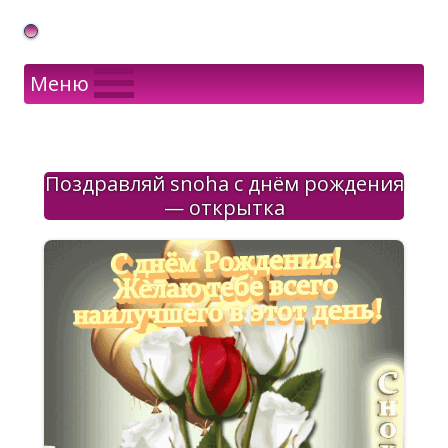
Gif Открытки в подарок
Меню
Поздравляй snoha с днём рождения
— открытка