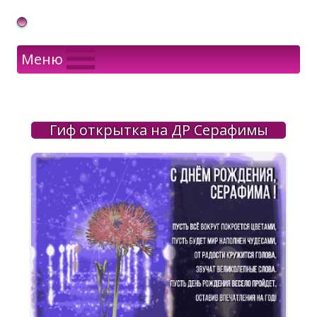
Gif Открытки в подарок
Меню
Гиф открытка на ДР Серафимы