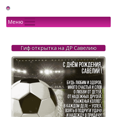
Gif Открытки в подарок
Меню
Гиф открытка на ДР Савелию