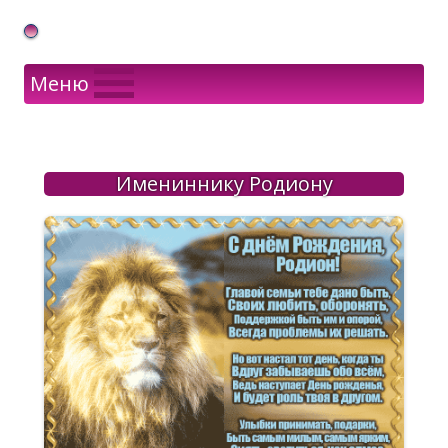
Gif Открытки в подарок
Меню
Имениннику Родиону