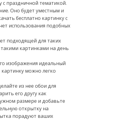
у с праздничной тематикой.
ие. Оно будет уместным и
качать бесплатно картинку с
счет использования подобных
ет подходящей для таких
я такими картинками на день
ого изображения идеальный
к картинку можно легко
делайте из нее обои для
арить его другу как
нужном размере и добавьте
тельную открытку на
рытка порадуют ваших