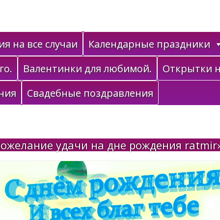
я на все случаи
Календарные праздники
го.
Валентинки для любимой.
Открытки н
ния
Свадебные поздравления
ожелание удачи на дне рождения ratmir