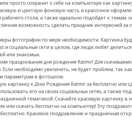
 или просто сохранит к себе на компьютере как картинк
асивую и цветную фоновую часть и красочное оформлен
 рабочего стола, а также идеально подойдет к темам: с
тличная возможность сделать праздник интересней за 
меры фотографии по мере необходимости. Картинка буд
est и социальные сети в целом, где люди любят делитьс
ей или знакомых.
ремя празднования дня рождения Ratmir! Для скачиваем
й. Если необходимо увеличить, не будет проблем, так ка
м параметрам в фотошопе.
ную картинку к Дню Рождения Ratmir за бесплатно или с
пользовать его на своих социальных сетях, а также под
раздничной тематикой. Скачайте красивую картинку в 
етях или скачать бесплатно на компьютер! Эту поздрави
 бесплатно. Красивое поздравление и праздничная отк