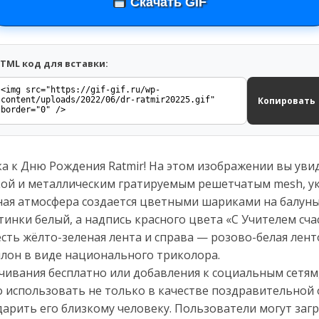
Скачать GIF
TML код для вставки:
Копировать
ка к Дню Рождения Ratmir! На этом изображении вы уви
кой и металлическим гратируемым решетчатым mesh, 
ная атмосфера создается цветными шариками на балун
инки белый, а надпись красного цвета «С Учителем сча
есть жёлто-зеленая лента и справа — розово-белая лент
ллон в виде национального триколора.
чивания бесплатно или добавления к социальным сетям,
 использовать не только в качестве поздравительной о
арить его близкому человеку. Пользователи могут загру