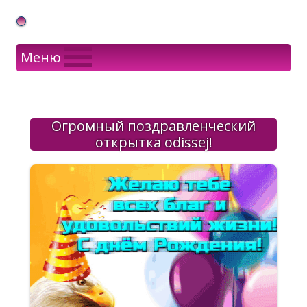
Gif Открытки в подарок
Меню
Огромный поздравленческий
открытка оdissej!