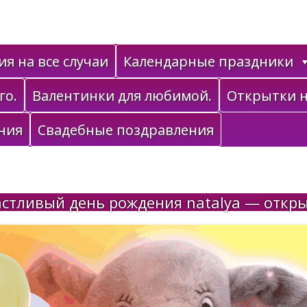
я на все случаи
Календарные праздники
го.
Валентинки для любимой.
Открытки н
ния
Свадебные поздравления
стливый день рождения natalya — откр