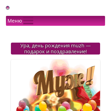
Gif Открытки в подарок
Меню
Ура, день рождения muzh —
подарок и поздравление!