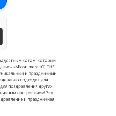
 радостным котом, который
дпись «Mlosn mere tO) CHE
т уникальный и праздничный
 идеально подходит для
 для поздравления других
дничным настроением! Эту
здравление и праздничная