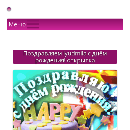
Gif Открытки в подарок
Меню
Поздравляем lyudmila с днём
рождения! открытка