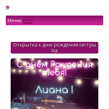
Gif Открытки в подарок
Меню
Открытка к дню рождения сестры
liia