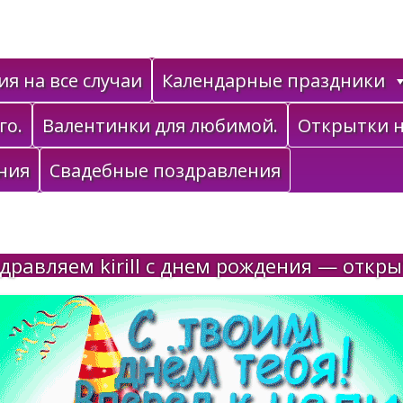
я на все случаи
Календарные праздники
го.
Валентинки для любимой.
Открытки н
ния
Свадебные поздравления
дравляем kirill с днем рождения — откры