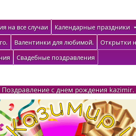
я на все случаи
Календарные праздники
го.
Валентинки для любимой.
Открытки н
ния
Свадебные поздравления
Поздравление с днем рождения kazimir.