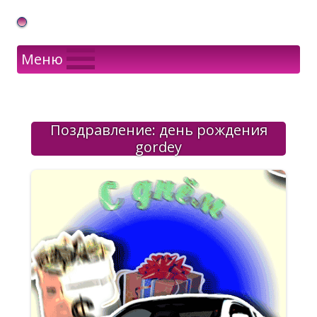
Gif Открытки в подарок
Меню
Поздравление: день рождения
gordey