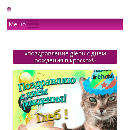
Gif Открытки в подарок
Меню
«поздравление glebu с днем
рождения в красках!»