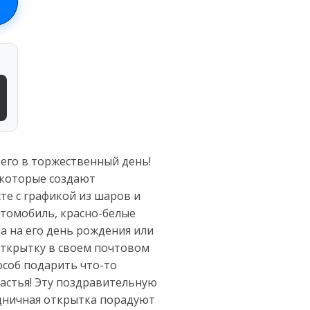
его в торжественный день!
 которые создают
те с графикой из шаров и
втомобиль, красно-белые
а на его день рождения или
открытку в своем почтовом
особ подарить что-то
частья! Эту поздравительную
здничная открытка порадуют