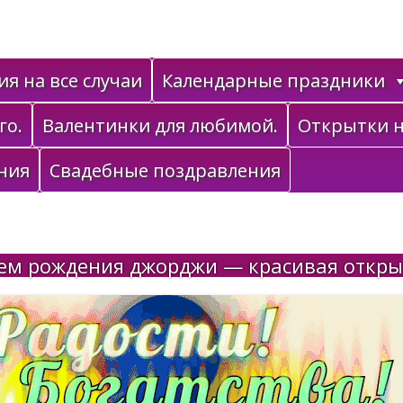
я на все случаи
Календарные праздники
го.
Валентинки для любимой.
Открытки н
ния
Свадебные поздравления
ем рождения джорджи — красивая откры