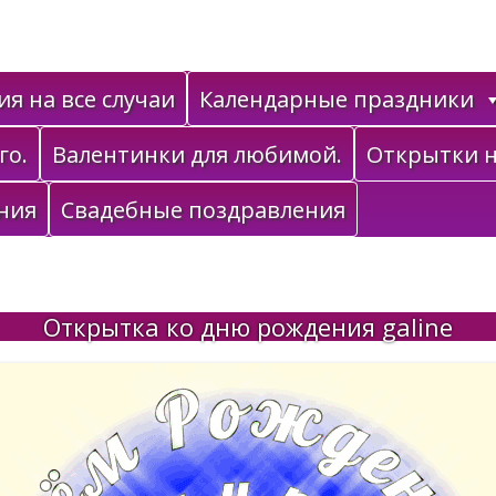
я на все случаи
Календарные праздники
го.
Валентинки для любимой.
Открытки н
ния
Свадебные поздравления
Открытка ко дню рождения galine