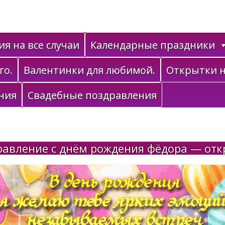
я на все случаи
Календарные праздники
го.
Валентинки для любимой.
Открытки н
ния
Свадебные поздравления
равление с днём рождения фёдора — отк