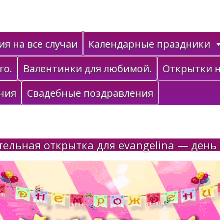
я на все случаи
Календарные праздники
го.
Валентинки для любимой.
Открытки н
ния
Свадебные поздравления
ельная открытка для evangelina — день