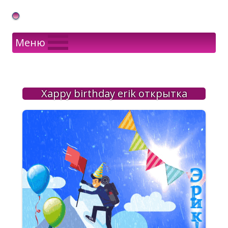
Gif Открытки в подарок
Меню
Хappy birthday erik открытка