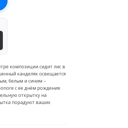
тре композиции сидит лис в
шенный канделяк освещается
ым, белым и синим –
onore с ее днём рождения.
тельную открытку на
рытка порадуют ваших