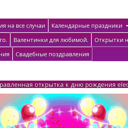
я на все случаи
Календарные праздники
го.
Валентинки для любимой.
Открытки н
ния
Свадебные поздравления
равленная открытка к дню рождения ele