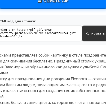
Скачать GIF
TML код для вставки:
Копировать
сками представляет собой картинку в стиле поздравит
ю для скачивания бесплатно. Праздничный столик укра
ия Элеоноры, изображенного как девушка с улыбкой. Сю
ьями.
ытку для празднования дни рождения Eleonora — отлич
им близким людям, желающим им счастья, света и радо
 в качестве основы для создания своих собственных п
й.
асные, белые и синие цвета, которые являются национа