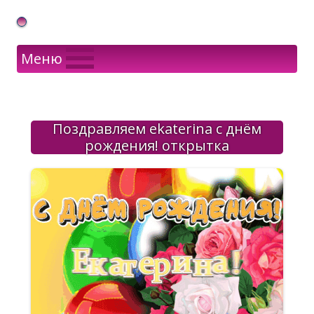
Gif Открытки в подарок
Меню
Поздравляем ekaterina с днём
рождения! открытка