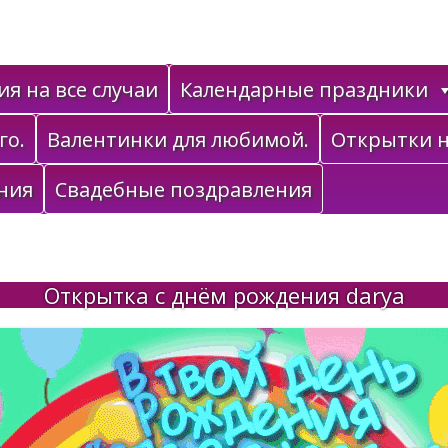
я на все случаи
Календарные праздники
го.
Валентинки для любимой.
Открытки н
ния
Свадебные поздравления
Открытка с днём рождения darya