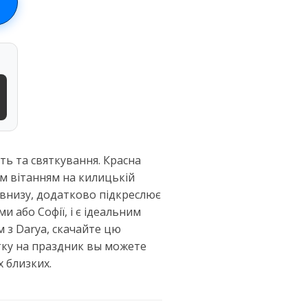
сть та святкування. Красна
м вітанням на килицькій
 внизу, додатково підкреслює
 або Софії, і є ідеальним
м з Darya, скачайте цю
тку на праздник вы можете
 близких.