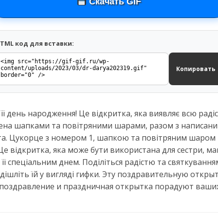
Скачать GIF
TML код для вставки:
Копировать
 її день народження! Це відкритка, яка виявляє всю раді
на шапками та повітряними шарами, разом з написани
та. Цукорце з номером 1, шапкою та повітряним шаром
е відкритка, яка може бути використана для сестри, мами
її спеціальним днем. Поділіться радістю та святкування
дішліть їй у вигляді гифки. Эту поздравительную откры
 поздравление и праздничная открытка порадуют ваших