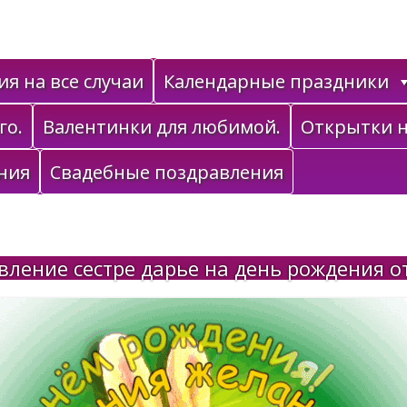
я на все случаи
Календарные праздники
го.
Валентинки для любимой.
Открытки н
ния
Свадебные поздравления
вление сестре дарье на день рождения о