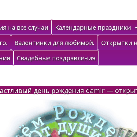
я на все случаи
Календарные праздники
го.
Валентинки для любимой.
Открытки н
ния
Свадебные поздравления
астливый день рождения damir — откры