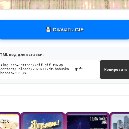
Скачать GIF
TML код для вставки:
Копировать