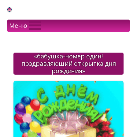
Gif Открытки в подарок
Меню
«бабушка-номер один!
поздравляющий открытка дня
рождения»