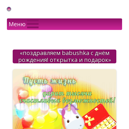
Gif Открытки в подарок
Меню
«поздравляем babushka с днём
рождения! открытка и подарок»